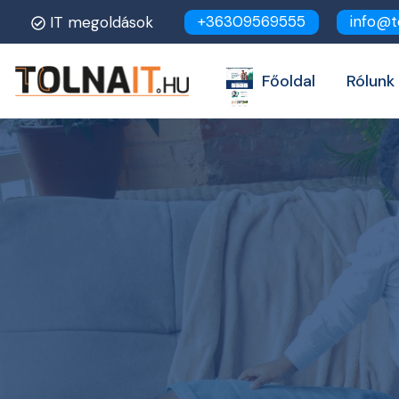
+36309569555
info@t
IT megoldások
Főoldal
Rólunk