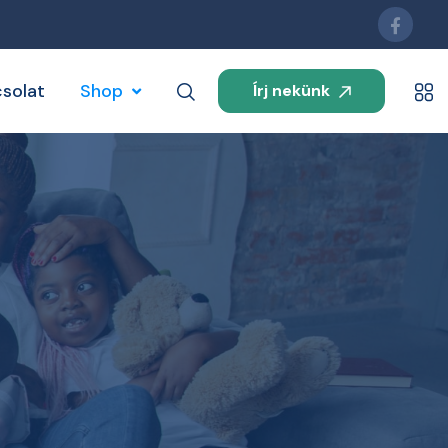
solat
Shop
Írj nekünk