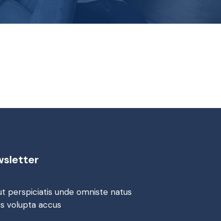
sletter
ut perspiciatis unde omniste natus
rs volupta accus