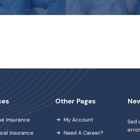
ces
Other Pages
New
e Insurance
My Account
Sed 
erro
cal Insurance
Need A Career?